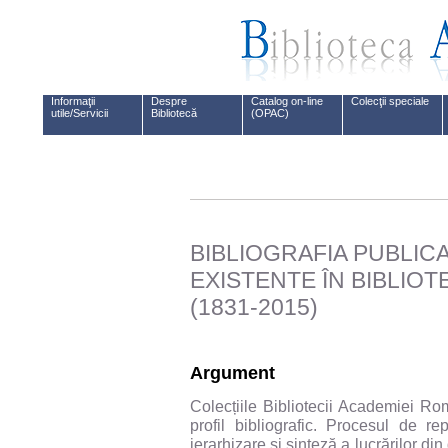
Informaţii
Despre
Catalog on-line
Colecţii speciale
utile/Servicii
Bibliotecă
(OPAC)
BIBLIOGRAFIA PUBLICA
EXISTENTE ÎN BIBLIO
(1831-2015)
Argument
Colecțiile Bibliotecii Academiei Ro
profil bibliografic. Procesul de r
ierarhizare şi sinteză a lucrărilor din