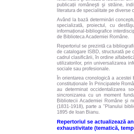
publicații româneşti şi străine, in
literatura de specialitate pe diverse 
Având la bază determinări conceptu
specializată, proiectul, cu desfă
informațional-bibliografice interdisci
de Biblioteca Academiei Române.
Repertoriul se prezintă ca bibliograf
de catalogare ISBD, structurată pe d
cadrul clasificării, în ordine alfabeti
utilizatorilor, prin universalizarea 
sociale sau profesionale.
În orientarea cronologică a acestei b
constituționale în Principatele Rom
au determinat occidentalizarea soc
sincronizarea cu un moment fundame
Bibliotecii Academiei Române şi 
(1831-1918), parte a "Planului bibli
1895 de Ioan Bianu.
Repertoriul se actualizează anu
exhaustivitate (tematică, tempo